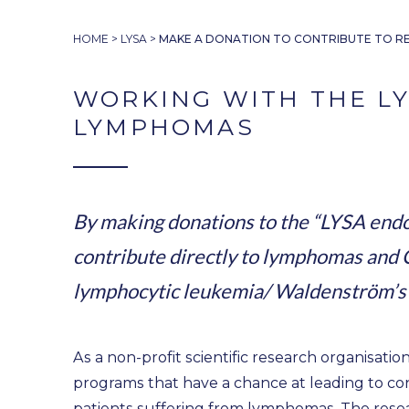
HOME
>
LYSA
>
MAKE A DONATION TO CONTRIBUTE TO R
WORKING WITH THE LY
LYMPHOMAS
By making donations to the “LYSA endo
contribute directly to lymphomas an
lymphocytic leukemia/ Waldenström’s
As a non-profit scientific research organisatio
programs that have a chance at leading to conc
patients suffering from lymphomas. The resea