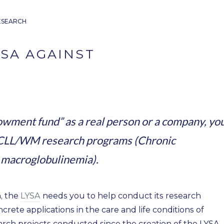
ESEARCH
SA AGAINST
wment fund” as a real person or a company, yo
d CLL/WM research programs (Chronic
 macroglobulinemia).
n, the
LYSA
needs you to help conduct its research
rete applications in the care and life conditions of
rch projects conducted since the creation of the LYSA